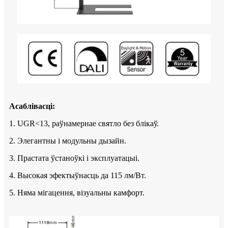
Асаблівасці:
1. UGR<13, раўнамернае святло без блікаў.
2. Элегантны і модульны дызайн.
3. Прастата ўстаноўкі і эксплуатацыі.
4. Высокая эфектыўнасць да 115 лм/Вт.
5. Няма мігацення, візуальны камфорт.