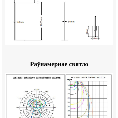
Раўнамернае святло