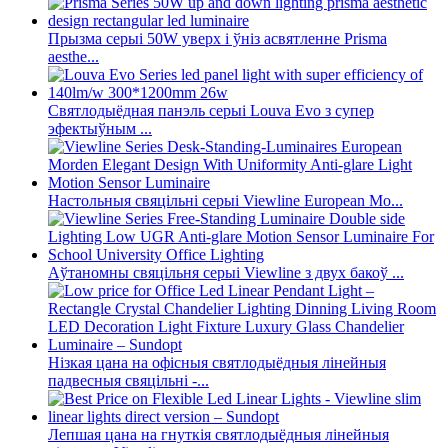
Прызма серыі 50W уверх і ўніз асвятленне Prisma
aesthe...
Святлодыёдная панэль серыі Louva Evo з супер
эфектыўным ...
Настольныя свяцільні серыі Viewline European Mo...
Аўтаномны свяцільня серыі Viewline з двух бакоў ...
Нізкая цана на офісныя святлодыёдныя лінейныя
падвесныя свяцільні -...
Лепшая цана на гнуткія святлодыёдныя лінейныя