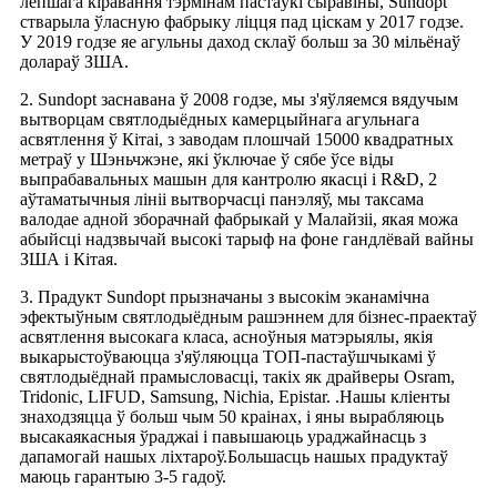
лепшага кіравання тэрмінам пастаўкі сыравіны, Sundopt
стварыла ўласную фабрыку ліцця пад ціскам у 2017 годзе.
У 2019 годзе яе агульны даход склаў больш за 30 мільёнаў
долараў ЗША.
2. Sundopt заснавана ў 2008 годзе, мы з'яўляемся вядучым
вытворцам святлодыёдных камерцыйнага агульнага
асвятлення ў Кітаі, з заводам плошчай 15000 квадратных
метраў у Шэньчжэне, які ўключае ў сябе ўсе віды
выпрабавальных машын для кантролю якасці і R&D, 2
аўтаматычныя лініі вытворчасці панэляў, мы таксама
валодае адной зборачнай фабрыкай у Малайзіі, якая можа
абыйсці надзвычай высокі тарыф на фоне гандлёвай вайны
ЗША і Кітая.
3. Прадукт Sundopt прызначаны з высокім эканамічна
эфектыўным святлодыёдным рашэннем для бізнес-праектаў
асвятлення высокага класа, асноўныя матэрыялы, якія
выкарыстоўваюцца з'яўляюцца ТОП-пастаўшчыкамі ў
святлодыёднай прамысловасці, такіх як драйверы Osram,
Tridonic, LIFUD, Samsung, Nichia, Epistar. .Нашы кліенты
знаходзяцца ў больш чым 50 краінах, і яны вырабляюць
высакаякасныя ўраджаі і павышаюць ураджайнасць з
дапамогай нашых ліхтароў.Большасць нашых прадуктаў
маюць гарантыю 3-5 гадоў.