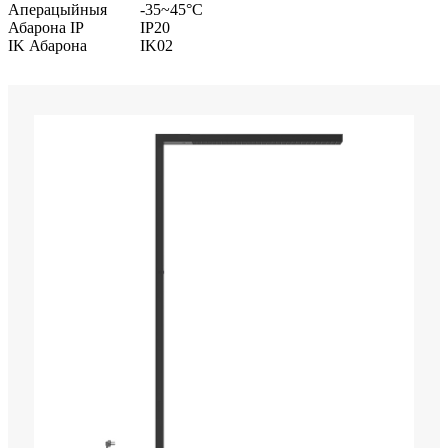
Аперацыйныя
-35~45°C
Абарона IP
IP20
IK Абарона
IK02