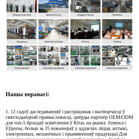
Нашы перавагі:
1. 12 гадоў даследаванняў і распрацовак і вытворчасці ў
святлодыёднай прамысловасці, цвёрды партнёр OEM/ODM
для топ-5 брэндаў асвятлення ў Кітаі, на рынку Amenca і
Еўропы, больш за 35 інжынераў у аддзелах ліцця, аптыкі,
электронных, механічных і прымяненняў прадукцыі.Для