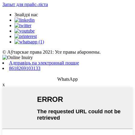
Запыт для прайс-ліста
Знайдзі нас
© Аўтарскае права 2021: Усе правы абаронены.
Адправіць па электроннай пошце
8618269103133
WhatsApp
x