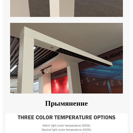
Прымяненне