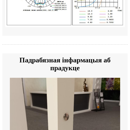
Падрабязная інфармацыя аб
прадукце