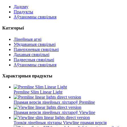
Дадому
Прадукты
Аўтаномны свяцільня
Катэгорыі
Лінейныя агні
Убудаваныя свяцільні
Паверхневыя свяцільні
Дахавыя свяцільні
Падвесныя свяцільні
Аўтаномны свяцільня
Характэрныя прадукты
Premline Slim Linear Light
Прамая версія лінейных ліхтароў Premline
Прамая версія лінейных ліхтароў Viewline
Тонкія лінейныя ліхтары Viewline прамая версія