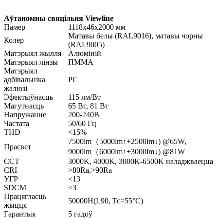
Аўтаномны свяцільня Viewline
Памер
1118x46x2000 мм
Матавы белы (RAL9016), матавы чорны
Колер
(RAL9005)
Матэрыял жылля
Алюміній
Матэрыял лінзы
ПММА
Матэрыял
адбівальніка
PC
жалюзі
Эфектыўнасць
115 лм/Вт
Магутнасць
65 Вт, 81 Вт
Напружанне
200-240В
Частата
50/60 Гц
THD
<15%
7500lm（5000lm↑+2500lm↓) @65W,
Прасвет
9000lm（6000lm↑+3000lm↓) @81W
CCT
3000K, 4000K, 3000K-6500K наладжваецца
CRI
>80Ra,>90Ra
УГР
<13
SDCM
≤3
Працягласць
50000H(L90, Tc=55°C)
жыцця
Гарантыя
5 гадоў