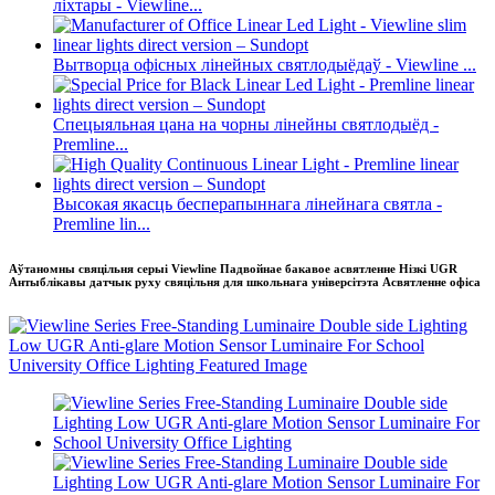
ліхтары - Viewline...
Вытворца офісных лінейных святлодыёдаў - Viewline ...
Спецыяльная цана на чорны лінейны святлодыёд -
Premline...
Высокая якасць бесперапыннага лінейнага святла -
Premline lin...
Аўтаномны свяцільня серыі Viewline Падвойнае бакавое асвятленне Нізкі UGR
Антыблікавы датчык руху свяцільня для школьнага універсітэта Асвятленне офіса