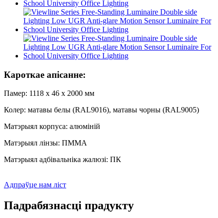
Кароткае апісанне:
Памер: 1118 х 46 х 2000 мм
Колер: матавы белы (RAL9016), матавы чорны (RAL9005)
Матэрыял корпуса: алюміній
Матэрыял лінзы: ПММА
Матэрыял адбівальніка жалюзі: ПК
Адпраўце нам ліст
Падрабязнасці прадукту