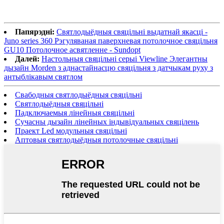
Папярэдні:
Святлодыёдныя свяцільні выдатнай якасці -
Juno series 360 Рэгуляваная паверхневая потолочное свяцільня
GU10 Потолочное асвятленне - Sundopt
Далей:
Настольныя свяцільні серыі Viewline Элегантны
дызайн Morden з аднастайнасцю свяцільня з датчыкам руху з
антыблікавым святлом
Свабодныя святлодыёдныя свяцільні
Святлодыёдныя свяцільні
Падключаемыя лінейныя свяцільні
Сучасны дызайн лінейных індывідуальных свяцілень
Праект Led модульныя свяцільні
Аптовыя святлодыёдныя потолочные свяцільні