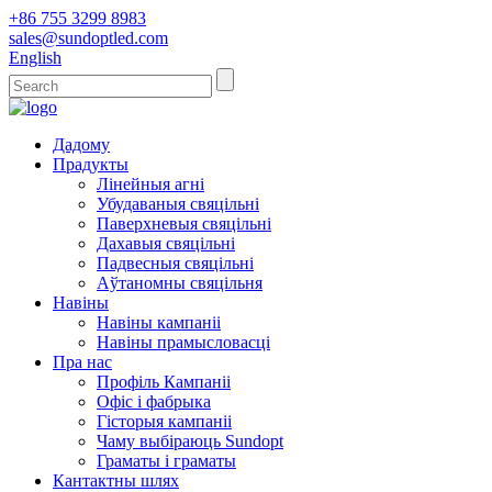
+86 755 3299 8983
sales@sundoptled.com
English
Дадому
Прадукты
Лінейныя агні
Убудаваныя свяцільні
Паверхневыя свяцільні
Дахавыя свяцільні
Падвесныя свяцільні
Аўтаномны свяцільня
Навіны
Навіны кампаніі
Навіны прамысловасці
Пра нас
Профіль Кампаніі
Офіс і фабрыка
Гісторыя кампаніі
Чаму выбіраюць Sundopt
Граматы і граматы
Кантактны шлях