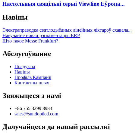
Настольныя свяцільні серыі Viewline Еўропа...
Навіны
Электраправодка святлодыёдных лінейных ліхтароў схавала...
Навучанне новай рэгламентацыі ERP
Што такое Messe Frankfurt?
Абслугоўванне
Прадукты
Навіны
Профіль Кампаніі
Кантактны шлях
Звяжыцеся з намі
+86 755 3299 8983
sales@sundoptled.com
Далучайцеся да нашай рассылкі