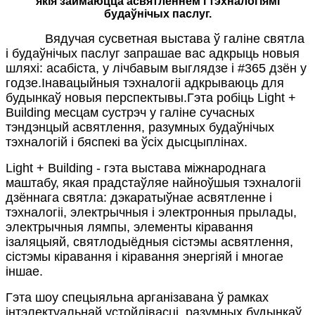
якія займаюцца асвятленнем і тэхналогіямі
будаўнічых паслуг.
Вядучая сусветная выстава ў галіне святла
і будаўнічых паслуг запрашае вас адкрыць новыя
шляхі: асабіста, у лічбавым выглядзе і #365 дзён у
годзе.Інавацыйныя тэхналогіі адкрываюць для
будынкаў новыя перспектывы.Гэта робіць Light +
Building месцам сустрэч у галіне сучасных
тэндэнцый асвятлення, разумных будаўнічых
тэхналогій і бяспекі ва ўсіх дысцыплінах.
Light + Building - гэта выстава міжнароднага
маштабу, якая прадстаўляе найноўшыя тэхналогіі
дзённага святла: дэкаратыўнае асвятленне і
тэхналогіі, электрычныя і электронныя прылады,
электрычныя лямпы, элементы кіравання
ізаляцыяй, святлодыёдныя сістэмы асвятлення,
сістэмы кіравання і кіравання энергіяй і многае
іншае.
Гэта шоу спецыяльна арганізавана ў рамках
інтэлектуальнай устойлівасці, разумных будынкаў,