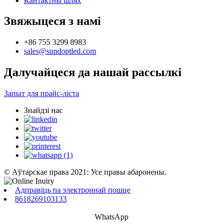
Кантактны шлях
Звяжыцеся з намі
+86 755 3299 8983
sales@sundoptled.com
Далучайцеся да нашай рассылкі
Запыт для прайс-ліста
Знайдзі нас
© Аўтарскае права 2021: Усе правы абаронены.
Адправіць па электроннай пошце
8618269103133
WhatsApp