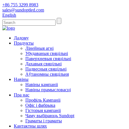
+86 755 3299 8983
sales@sundoptled.com
English
Дадому
Прадукты
Лінейныя агні
Убудаваныя свяцільні
Паверхневыя свяцільні
Дахавыя свяцільні
Падвесныя свяцільні
Аўтаномны свяцільня
Навіны
Навіны кампаніі
Навіны прамысловасці
Пра нас
Профіль Кампаніі
Офіс і фабрыка
Гісторыя кампаніі
Чаму выбіраюць Sundopt
Граматы і граматы
Кантактны шлях