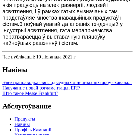
якія працуюць на электраэнергіі, людзей і
асвятлення, і ў рамках гэтых вызначаных тэм
прадстаўляе мноства інавацыйных прадуктаў і
сістэм.З поўнай увагай да апошніх тэндэнцый у
індустрыі асвятлення, гэта мерапрыемства
ператвараецца ў выставачную пляцоўку
найноўшых рашэнняў і сістэм.
Час публікацыі: 10 лістапада 2021 г
Навіны
Электраправодка святлодыёдных лінейных ліхтароў схавала...
Навучанне новай рэгламентацыі ERP
Што такое Messe Frankfurt?
Абслугоўванне
Прадукты
Навіны
Профіль Кампаніі