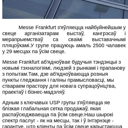
Messe Frankfurt з'яўляецца найбуйнейшым у
свеце арганізатарам выстаў, кангрэсаў і
мерапрыемстваў са сваімі выставачнымі
пляцоўкамі.У групе працуюць амаль 2500 чалавек
у 29 месцах па ўсім свеце.
Messe Frankfurt аб'ядноўвае будучыя тэндэнцыі з
новымі тэхналогіямі, людзей з рынкамі і прапанову
з попытам.Там, дзе аб'ядноўваюцца розныя
пункты гледжання і галіны прамысловасці, мы
ствараем прастору для новага супрацоўніцтва,
праектаў і бізнес-мадэляў.
Адным з ключавых USP групы з'яўляецца яе
блізкая глабальная сетка продажаў, якая
распаўсюджваецца па ўсім свеце.Наш шырокі
спектр паслуг - як на месцы, так і ў Інтэрнэце -
гарантуе, што кліенты па ўсім свеце карыстаюцца