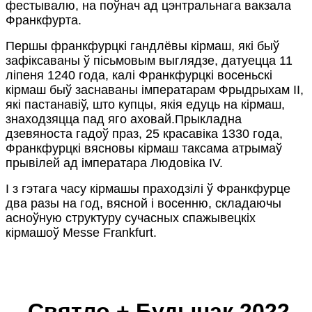
фестывалю, на поўнач ад цэнтральнага вакзала
Франкфурта.
Першы франкфурцкі гандлёвы кірмаш, які быў
зафіксаваны ў пісьмовым выглядзе, датуецца 11
ліпеня 1240 года, калі Франкфурцкі восеньскі
кірмаш быў заснаваны імператарам Фрыдрыхам II,
які пастанавіў, што купцы, якія едуць на кірмаш,
знаходзяцца пад яго аховай.Прыкладна
дзевяноста гадоў праз, 25 красавіка 1330 года,
Франкфурцкі вясновы кірмаш таксама атрымаў
прывілей ад імператара Людовіка IV.
І з гэтага часу кірмашы праходзілі ў Франкфурце
два разы на год, вясной і восенню, складаючы
асноўную структуру сучасных спажывецкіх
кірмашоў Messe Frankfurt.
Святло + Будынак 2022