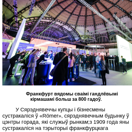
Франкфурт вядомы сваімі гандлёвымі
кірмашамі больш за 800 гадоў.
У Сярэднявеччы купцы і бізнесмены
сустракаліся ў «Römer», сярэднявечным будынку ў
цэнтры горада, які служыў рынкам;з 1909 года яны
сустракаліся на тэрыторыі франкфурцкага