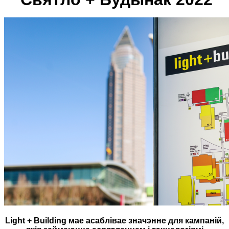
Light + Building мае асаблівае значэнне для кампаній,