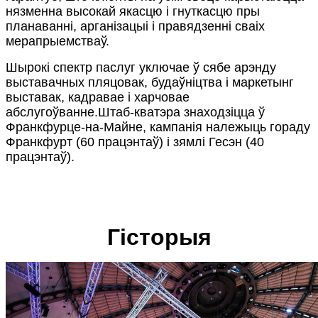
нязменна высокай якасцю і гнуткасцю пры
планаванні, арганізацыі і правядзенні сваіх
мерапрыемстваў.
Шырокі спектр паслуг уключае ў сябе арэнду
выставачных пляцовак, будаўніцтва і маркетынг
выставак, кадравае і харчовае
абслугоўванне.Штаб-кватэра знаходзіцца ў
Франкфурце-на-Майне, кампанія належыць гораду
Франкфурт (60 працэнтаў) і зямлі Гесэн (40
працэнтаў).
Гісторыя